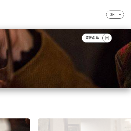
ZH
等候名单