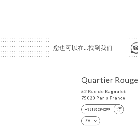
您也可以在…找到我们
Quartier Roug
52 Rue de Bagnolet
75020 Paris France
+33181294299
ZH