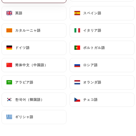
英語
英語
スペイン語
スペイン語
カタルーニャ語
カタルーニャ語
イタリア語
イタリア語
ドイツ語
ドイツ語
ポルトガル語
ポルトガル語
简体中文（中国語）
简体中文（中国語）
ロシア語
ロシア語
アラビア語
アラビア語
オランダ語
オランダ語
한국어（韓国語）
한국어（韓国語）
チェコ語
チェコ語
ギリシャ語
ギリシャ語